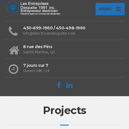
MENU
450-699-1960 / 450-498-1960
info@electriciendespatie.com
8 rue des Pins
Sainte-Martine, QC
7 jours sur 7
Ouvert 24h / 24
Projects