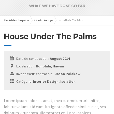
WHAT WE HAVE DONE SO FAR
Électricien Despatie
Interior Design
House Under The Palms
House Under The Palms
Date de construction:
August 2014
Localisation:
Honolulu, Hawaii
Investisseur contractuel:
Jason Polakow
Catégorie:
Interior Design, Isolation
Lorem ipsum dolor sit amet, mea cu omnium urbanitas,
labitur volumus id eum. Ius ignota offendit similique et, sea
dolorum vituperata ullamcorper et, justo insolens