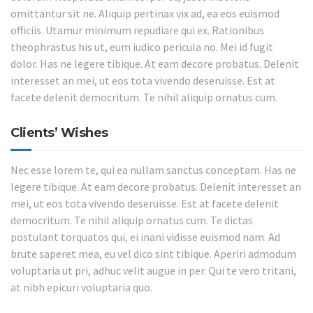
omittantur sit ne. Aliquip pertinax vix ad, ea eos euismod
officiis. Utamur minimum repudiare qui ex. Rationibus
theophrastus his ut, eum iudico pericula no. Mei id fugit
dolor. Has ne legere tibique. At eam decore probatus. Delenit
interesset an mei, ut eos tota vivendo deseruisse. Est at
facete delenit democritum. Te nihil aliquip ornatus cum.
Clients’ Wishes
Nec esse lorem te, qui ea nullam sanctus conceptam. Has ne
legere tibique. At eam decore probatus. Delenit interesset an
mei, ut eos tota vivendo deseruisse. Est at facete delenit
democritum. Te nihil aliquip ornatus cum. Te dictas
postulant torquatos qui, ei inani vidisse euismod nam. Ad
brute saperet mea, eu vel dico sint tibique. Aperiri admodum
voluptaria ut pri, adhuc velit augue in per. Qui te vero tritani,
at nibh epicuri voluptaria quo.