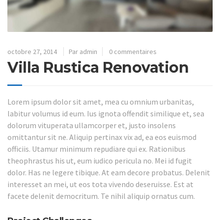
octobre 27, 2014
Par admin
0 commentaires
Villa Rustica Renovation
Lorem ipsum dolor sit amet, mea cu omnium urbanitas,
labitur volumus id eum. Ius ignota offendit similique et, sea
dolorum vituperata ullamcorper et, justo insolens
omittantur sit ne. Aliquip pertinax vix ad, ea eos euismod
officiis. Utamur minimum repudiare qui ex. Rationibus
theophrastus his ut, eum iudico pericula no. Mei id fugit
dolor. Has ne legere tibique. At eam decore probatus. Delenit
interesset an mei, ut eos tota vivendo deseruisse. Est at
facete delenit democritum. Te nihil aliquip ornatus cum.