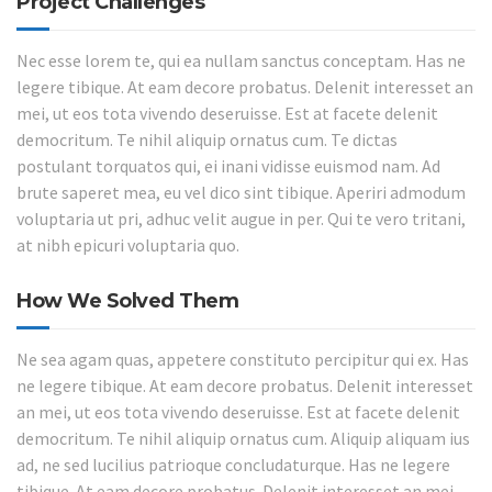
Project Challenges
Nec esse lorem te, qui ea nullam sanctus conceptam. Has ne
legere tibique. At eam decore probatus. Delenit interesset an
mei, ut eos tota vivendo deseruisse. Est at facete delenit
democritum. Te nihil aliquip ornatus cum. Te dictas
postulant torquatos qui, ei inani vidisse euismod nam. Ad
brute saperet mea, eu vel dico sint tibique. Aperiri admodum
voluptaria ut pri, adhuc velit augue in per. Qui te vero tritani,
at nibh epicuri voluptaria quo.
How We Solved Them
Ne sea agam quas, appetere constituto percipitur qui ex. Has
ne legere tibique. At eam decore probatus. Delenit interesset
an mei, ut eos tota vivendo deseruisse. Est at facete delenit
democritum. Te nihil aliquip ornatus cum. Aliquip aliquam ius
ad, ne sed lucilius patrioque concludaturque. Has ne legere
tibique. At eam decore probatus. Delenit interesset an mei,