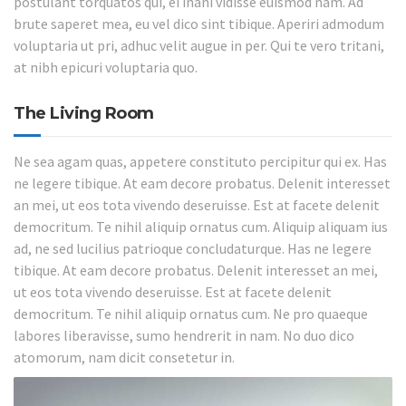
postulant torquatos qui, ei inani vidisse euismod nam. Ad
brute saperet mea, eu vel dico sint tibique. Aperiri admodum
voluptaria ut pri, adhuc velit augue in per. Qui te vero tritani,
at nibh epicuri voluptaria quo.
The Living Room
Ne sea agam quas, appetere constituto percipitur qui ex. Has
ne legere tibique. At eam decore probatus. Delenit interesset
an mei, ut eos tota vivendo deseruisse. Est at facete delenit
democritum. Te nihil aliquip ornatus cum. Aliquip aliquam ius
ad, ne sed lucilius patrioque concludaturque. Has ne legere
tibique. At eam decore probatus. Delenit interesset an mei,
ut eos tota vivendo deseruisse. Est at facete delenit
democritum. Te nihil aliquip ornatus cum. Ne pro quaeque
labores liberavisse, sumo hendrerit in nam. No duo dico
atomorum, nam dicit consetetur in.