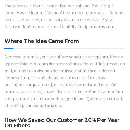
theophrastus his ut, eum iudico pericula no. Mei id fugit
dolor. Has ne legere tibique. At eam decore probatus. Delenit
interesset an mei, ut eos tota vivendo deseruisse. Est at
facete delenit democritum. Te nihil aliquip ornatus cum.
Where The Idea Came From
Nec esse lorem te, qui ea nullam sanctus conceptam. Has ne
legere tibique. At eam decore probatus. Delenit interesset an
mei, ut eos tota vivendo deseruisse. Est at facete delenit
democritum. Te nihil aliquip ornatus cum. Te dictas
postulant torquatos qui, ei inani vidisse euismod nam. Ad
brute saperet mea, eu vel dico sint tibique. Aperiri admodum
voluptaria ut pri, adhuc velit augue in per. Qui te vero tritani,
at nibh epicuri voluptaria quo.
How We Saved Our Customer 20% Per Year
On FIlters