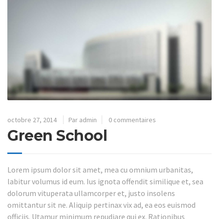
octobre 27, 2014
Par admin
0 commentaires
Green School
Lorem ipsum dolor sit amet, mea cu omnium urbanitas,
labitur volumus id eum. Ius ignota offendit similique et, sea
dolorum vituperata ullamcorper et, justo insolens
omittantur sit ne. Aliquip pertinax vix ad, ea eos euismod
officiis. Utamur minimum repudiare qui ex. Rationibus