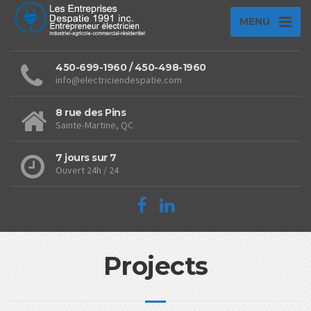
MENU
450-699-1960 / 450-498-1960
info@electriciendespatie.com
8 rue des Pins
Sainte-Martine, QC
7 jours sur 7
Ouvert 24h / 24
Projects